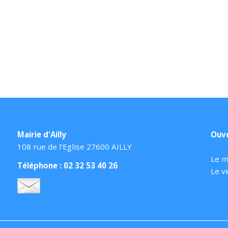
Mairie d'Ailly
Ouve
108 rue de l'Eglise 27600 AILLY
Le m
Téléphone : 02 32 53 40 26
Le v