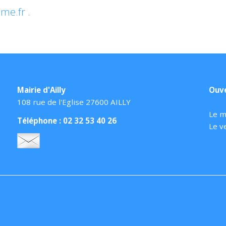
sme.fr
.
Mairie d'Ailly
Ouve
108 rue de l'Eglise 27600 AILLY
Le m
Téléphone : 02 32 53 40 26
Le v